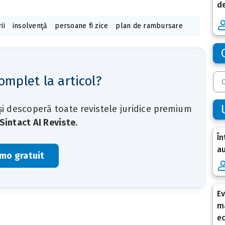
de
ii
insolvenţă
persoane fi zice
plan de rambursare
omplet la articol?
 și descoperă toate revistele juridice premium
Sintact AI Reviste
.
În
au
mo gratuit
Ev
ma
e