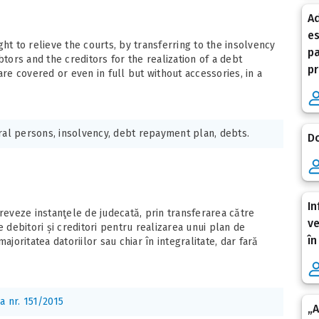
Ad
es
ht to relieve the courts, by transferring to the insolvency
pa
ors and the creditors for the realization of a debt
pr
e covered or even in full but without accessories, in a
ral persons, insolvency, debt repayment plan, debts.
Do
In
greveze instanţele de judecată, prin transferarea către
ve
e debitori și creditori pentru realizarea unui plan de
în
ajoritatea datoriilor sau chiar în integralitate, dar fară
a nr. 151/2015
„A