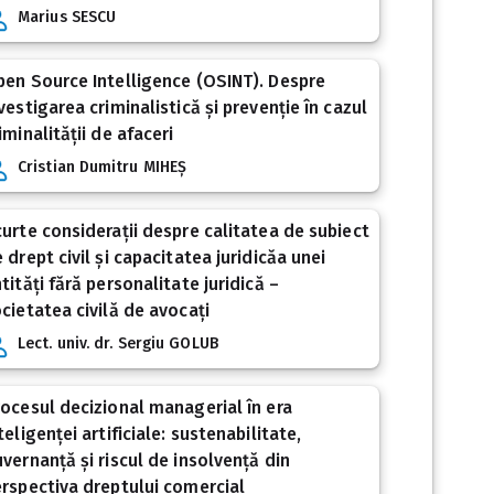
Marius SESCU
en Source Intelligence (OSINT). Despre
vestigarea criminalistică și prevenție în cazul
iminalității de afaceri
Cristian Dumitru MIHEȘ
urte considerații despre calitatea de subiect
 drept civil și capacitatea juridicăa unei
tități fără personalitate juridică –
cietatea civilă de avocați
Lect. univ. dr. Sergiu GOLUB
ocesul decizional managerial în era
teligenței artificiale: sustenabilitate,
vernanță și riscul de insolvență din
rspectiva dreptului comercial