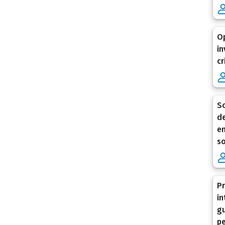
Op
in
cr
Sc
de
en
so
Pr
in
gu
pe