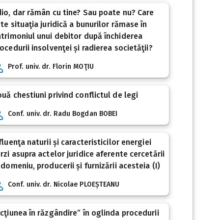
io, dar rămân cu tine? Sau poate nu? Care
te situaţia juridică a bunurilor rămase în
trimoniul unui debitor după închiderea
ocedurii insolvenţei și radierea societăţii?
Prof. univ. dr. Florin MOŢIU
uă chestiuni privind conflictul de legi
Conf. univ. dr. Radu Bogdan BOBEI
fluenţa naturii și caracteristicilor energiei
rzi asupra actelor juridice aferente cercetării
 domeniu, producerii și furnizării acesteia (I)
Conf. univ. dr. Nicolae PLOEȘTEANU
cţiunea în răzgândire” în oglinda procedurii