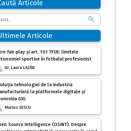
Caută Articole
Ultimele Articole
tre fair‑play și art. 101 TFUE: limitele
tonomiei sportive în fotbalul profesionist
Dr. Laura LAZĂR
oluția tehnologiei de la industria
nufacturieră la platformele digitale și
conomia GIG
Marius SESCU
en Source Intelligence (OSINT). Despre