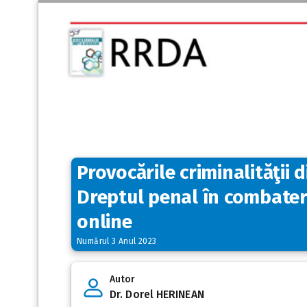
Provocările criminalităţii 
Dreptul penal în combatere
online
Numărul 3 Anul 2023
Autor
Dr. Dorel HERINEAN