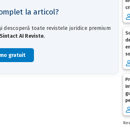
in
cr
omplet la articol?
 și descoperă toate revistele juridice premium
Sc
Sintact AI Reviste
.
de
en
so
mo gratuit
Pr
in
gu
pe
New