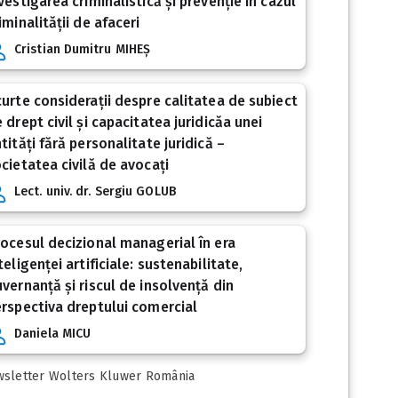
vestigarea criminalistică și prevenție în cazul
iminalității de afaceri
Cristian Dumitru MIHEȘ
urte considerații despre calitatea de subiect
 drept civil și capacitatea juridicăa unei
tități fără personalitate juridică –
cietatea civilă de avocați
Lect. univ. dr. Sergiu GOLUB
ocesul decizional managerial în era
teligenței artificiale: sustenabilitate,
vernanță și riscul de insolvență din
rspectiva dreptului comercial
Daniela MICU
sletter Wolters Kluwer România