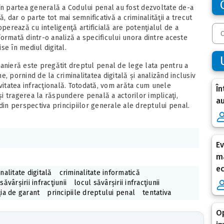
în partea generală a Codului penal au fost dezvoltate de-a
, dar o parte tot mai semnificativă a criminalităţii a trecut
operează cu inteligenţă artificială are potenţialul de a
ormată dintr-o analiză a specificului unora dintre aceste
ise în mediul digital.
manieră este pregătit dreptul penal de lege lata pentru a
ne, pornind de la criminalitatea digitală și analizând inclusiv
tivitatea infracţională. Totodată, vom arăta cum unele
În
 și tragerea la răspundere penală a actorilor implicaţi,
au
din perspectiva principiilor generale ale dreptului penal.
Ev
ma
e
nalitate digitală
criminalitate informatică
săvârșirii infracţiunii
locul săvârșirii infracţiunii
ţia de garant
principiile dreptului penal
tentativa
Op