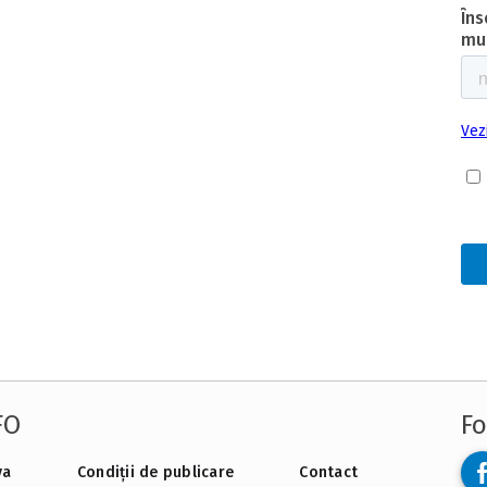
FO
Fo
va
Condiții de publicare
Contact