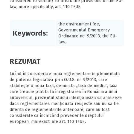
considered to violate/ to break the provisions of the EU-
law, more specifically, art. 110 TFUE.
the environment fee,
Governmental Emergency
Keywords:
Ordinance no. 9/2013, the EU-
law.
REZUMAT
Luând în considerare noua reglementare implementată
de puterea legislativă prin O.U.G. nr. 9/2013, care
stabilește o nouă taxă, denumită „taxa de mediu”, taxă
care trebuie plătită la înregistrarea în România a unui
autovehicul, prezentul studiu intenționează să analizeze
dacă reglementarea menționată reușește sau nu să fie
diferită de reglementările anterioare, care au fost
considerate ca încălcând prevederile dreptului
european, mai exact, ale art. 110 TFUE.