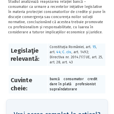
Studiul analizează reașezarea relației bancă –
consumator ca urmare a recentelor inițiative legislative
în materia protecției consumatorilor de credite și pune în
discuție convergența sau concurența noilor soluții
normative, concluzionând că acestea trebuie promovate
cu profesionalism și responsabilitate, cu luarea în
considerare a tuturor implicațiilor economice și juridice.
Constituția României, art.
15
,
Legislaţie
art.
44
;
C. civ
., art. 1492;
Directiva nr. 2014/17/UE, art. 25,
relevantă:
art. 28, art. 43
Cuvinte
bancă
consumator
credit
dare în plată
profesionist
cheie:
supraîndatorare