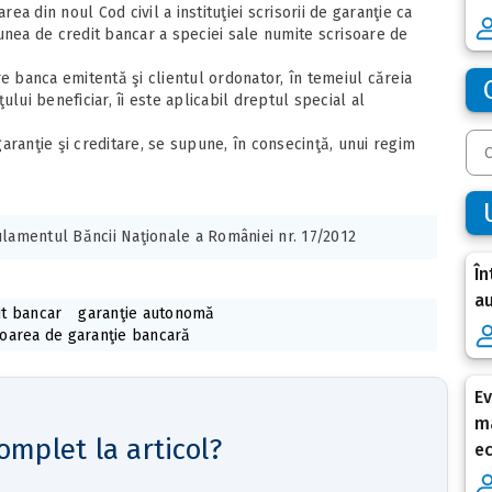
rea din noul Cod civil a instituţiei scrisorii de garanţie ca
ea de credit bancar a speciei sale numite scrisoare de
e banca emitentă şi clientul ordonator, în temeiul căreia
lui beneficiar, îi este aplicabil dreptul special al
aranţie şi creditare, se supune, în consecinţă, unui regim
lamentul Băncii Naţionale a României nr. 17/2012
În
au
it bancar
garanţie autonomă
soarea de garanţie bancară
Ev
ma
omplet la articol?
e