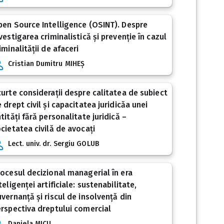
en Source Intelligence (OSINT). Despre
vestigarea criminalistică și prevenție în cazul
iminalității de afaceri
Cristian Dumitru MIHEȘ
urte considerații despre calitatea de subiect
 drept civil și capacitatea juridicăa unei
tități fără personalitate juridică –
cietatea civilă de avocați
Lect. univ. dr. Sergiu GOLUB
ocesul decizional managerial în era
teligenței artificiale: sustenabilitate,
vernanță și riscul de insolvență din
rspectiva dreptului comercial
Daniela MICU