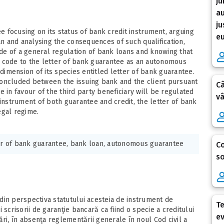
ju
au
ju
 focusing on its status of bank credit instrument, arguing
eu
oan and analysing the consequences of such qualification,
de of a general regulation of bank loans and knowing that
l code to the letter of bank guarantee as an autonomous
imension of its species entitled letter of bank guarantee.
concluded between the issuing bank and the client pursuant
Câ
 in favour of the third party beneficiary will be regulated
vâ
 instrument of both guarantee and credit, the letter of bank
egal regime.
er of bank guarantee, bank loan, autonomous guarantee
Co
so
din perspectiva statutului acesteia de instrument de
Te
 scrisorii de garanţie bancară ca fiind o specie a creditului
ev
ări, în absenţa reglementării generale în noul Cod civil a