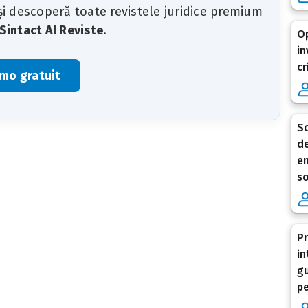
 și descoperă toate revistele juridice premium
Sintact AI Reviste
.
Op
in
cr
mo gratuit
Sc
de
en
so
Pr
in
gu
pe