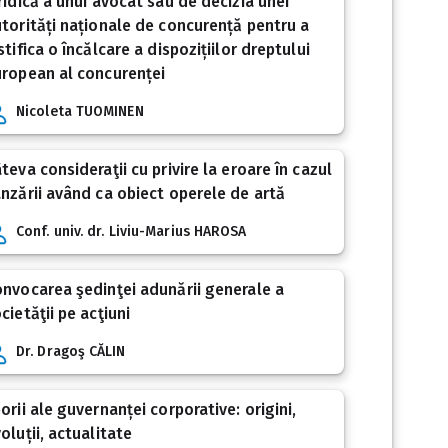
ridică a unui avocat sau de decizia unei
torități naționale de concurență pentru a
stifica o încălcare a dispozițiilor dreptului
ropean al concurenței
Nicoleta TUOMINEN
teva consideraţii cu privire la eroare în cazul
nzării având ca obiect operele de artă
Conf. univ. dr. Liviu-Marius HAROSA
nvocarea şedinţei adunării generale a
cietăţii pe acţiuni
Dr. Dragoş CĂLIN
orii ale guvernanței corporative: origini,
oluții, actualitate