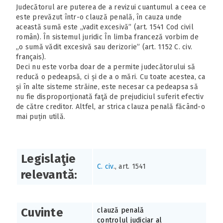
Judecătorul are puterea de a revizui cuantumul a ceea ce
este prevăzut într-o clauză penală, în cauza unde
această sumă este „vadit excesivă” (art. 1541 Cod civil
român). În sistemul juridic În limba franceză vorbim de
„o sumă vădit excesivă sau derizorie” (art. 1152 C. civ.
français).
Deci nu este vorba doar de a permite judecătorului să
reducă o pedeapsă, ci și de a o mări. Cu toate acestea, ca
și în alte sisteme străine, este necesar ca pedeapsa să
nu fie disproporționată faţă de prejudiciul suferit efectiv
de către creditor. Altfel, ar strica clauza penală făcând-o
mai puțin utilă.
Legislaţie
C. civ
., art. 1541
relevantă:
Cuvinte
clauză penală
controlul judiciar al