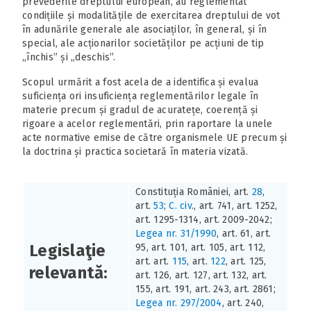
prevederile dreptului european, au reglementat
condițiile și modalitățile de exercitarea dreptului de vot
în adunările generale ale asociaților, în general, și în
special, ale acționarilor societăților pe acțiuni de tip
„închis” și „deschis”.
Scopul urmărit a fost acela de a identifica și evalua
suficiența ori insuficiența reglementărilor legale în
materie precum și gradul de acuratețe, coerență și
rigoare a acelor reglementări, prin raportare la unele
acte normative emise de către organismele UE precum și
la doctrina și practica societară în materia vizată.
Constituția României, art.
28
,
art.
53
;
C. civ
., art. 741, art. 1252,
art. 1295-1314, art. 2009-2042;
Legea nr. 31/1990
, art. 61, art.
Legislaţie
95, art. 101, art. 105, art. 112,
art. art.
115
, art.
122
, art. 125,
relevantă:
art. 126, art. 127, art. 132, art.
155, art. 191, art. 243, art. 2861;
Legea nr. 297/2004
, art. 240,