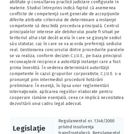
abilitate şi consultarea practicii judiciare configurate în
materie. Studiul întreprins indică faptul că asemenea
conflicte de competenţă sunt generate de accepţiunile
diferite atribuite criteriului de determinare a instanţei
competente să deschidă procedura principală. Centrul
principalelor interese ale debitorului poate fi situat pe
teritoriul altui stat decât acela în care se găseşte sediul
său statutar, caz în care se va acorda preferinţă sediului
real. Gestionarea concursului dintre procedurile paralele
se va realiza, conform deciziei C.J.U.E., pe baza principiul
recunoaşterii reciproce a autorităţii instanţei care a fost
prima învestită. În vederea determinării autorităţii
competente în cazul grupurilor corporatiste, C.J.U.E. s-a
pronunţat prin intermediul procedurii hotărârii
preliminare. În esenţă, în lipsa unor reglementări
internaţionale, aplicarea regulilor elaborate pentru
cooperare rămâne esenţială, ceea ce implică necesitatea
dezvoltării unui cadru legal adecvat.
Regulamentul nr. 1346/2000
Legislaţie
privind insolvenţa
transfrontalieră, Regulamentul