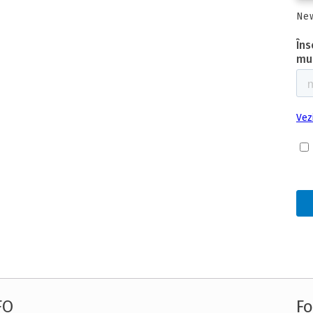
New
FO
Fo