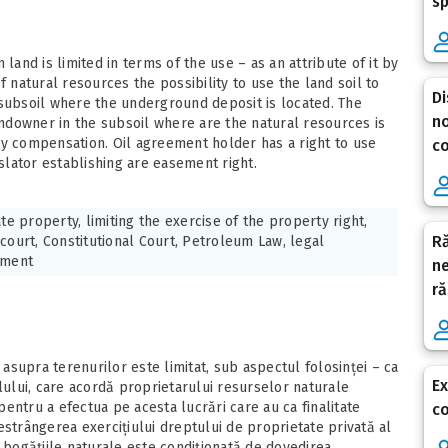
sp
land is limited in terms of the use – as an attribute of it by
f natural resources the possibility to use the land soil to
Di
 subsoil where the underground deposit is located. The
no
landowner in the subsoil where are the natural resources is
by compensation. Oil agreement holder has a right to use
co
islator establishing are easement right.
ate property, limiting the exercise of the property right,
Ră
court, Constitutional Court, Petroleum Law, legal
ement
ne
ră
 asupra terenurilor este limitat, sub aspectul folosinței – ca
Ex
lului, care acordă proprietarului resurselor naturale
 pentru a efectua pe acesta lucrări care au ca finalitate
co
estrângerea exercițiului dreptului de proprietate privată al
ă bogățiile naturale este condiționată de dovedirea