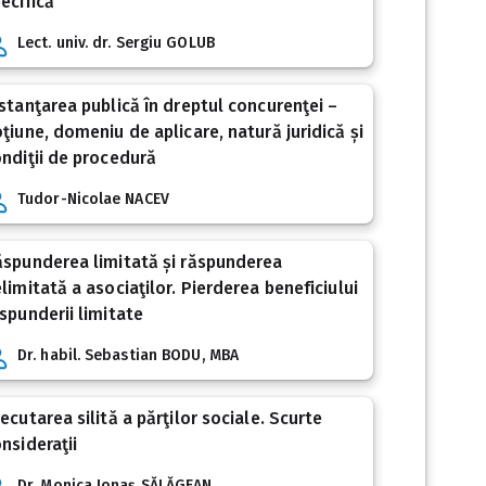
ecifică
Lect. univ. dr. Sergiu GOLUB
stanţarea publică în dreptul concurenţei –
ţiune, domeniu de aplicare, natură juridică și
ndiţii de procedură
Tudor-Nicolae NACEV
spunderea limitată și răspunderea
limitată a asociaţilor. Pierderea beneficiului
spunderii limitate
Dr. habil. Sebastian BODU, MBA
ecutarea silită a părţilor sociale. Scurte
nsideraţii
Dr. Monica Ionaș SĂLĂGEAN