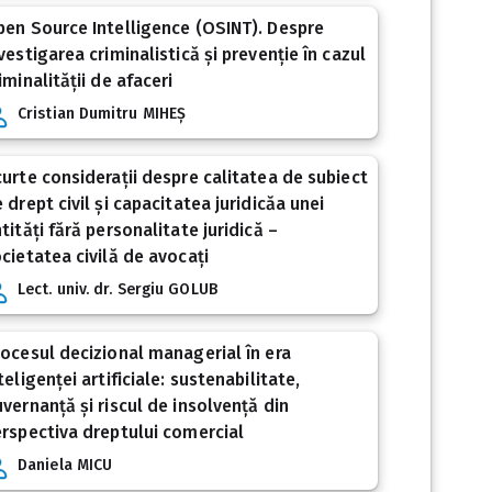
en Source Intelligence (OSINT). Despre
vestigarea criminalistică și prevenție în cazul
iminalității de afaceri
Cristian Dumitru MIHEȘ
urte considerații despre calitatea de subiect
 drept civil și capacitatea juridicăa unei
tități fără personalitate juridică –
cietatea civilă de avocați
Lect. univ. dr. Sergiu GOLUB
ocesul decizional managerial în era
teligenței artificiale: sustenabilitate,
vernanță și riscul de insolvență din
rspectiva dreptului comercial
Daniela MICU