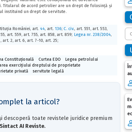
 Titularul de acord petrolier are un drept de folosință și
l instituind un drept de servitute.
tituția României, art.
44
, art.
136
;
C. civ
., art. 551, art. 553,
555, art. 559, art. 755, art. 858, art. 859;
Legea nr. 238/2004
,
1, art. 2, art. 6, art. 7-10, art. 25;
ea Constituțională
Curtea EDO
Legea petrolului
tarea exercițiului dreptului de proprietate
În
rietate privată
servitute legală
au
Ev
omplet la articol?
ma
e
 și descoperă toate revistele juridice premium
Sintact AI Reviste
.