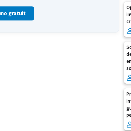
Op
mo gratuit
in
cr
Sc
de
en
so
Pr
in
gu
pe