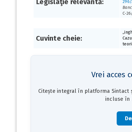
Legislaţie relevantă:
296/
Banc
C-26
„ing
Cuvinte cheie:
Cazu
teori
Vrei acces c
Citește integral în platforma Sintact
incluse în
De