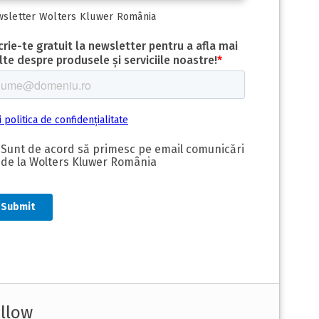
sletter Wolters Kluwer România
llow