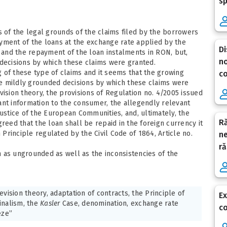
sp
s of the legal grounds of the claims filed by the borrowers
yment of the loans at the exchange rate applied by the
Di
and the repayment of the loan instalments in RON, but,
no
 decisions by which these claims were granted.
 of these type of claims and it seems that the growing
co
e mildly grounded decisions by which these claims were
sion theory, the provisions of Regulation no. 4/2005 issued
ant information to the consumer, the allegendly relevant
ustice of the European Communities, and, ultimately, the
Ră
reed that the loan shall be repaid in the foreign currency it
rinciple regulated by the Civil Code of 1864, Article no.
ne
ră
 as ungrounded as well as the inconsistencies of the
evision theory, adaptation of contracts, the Principle of
Ex
nalism, the
Kasler
Case, denomination, exchange rate
co
eze”