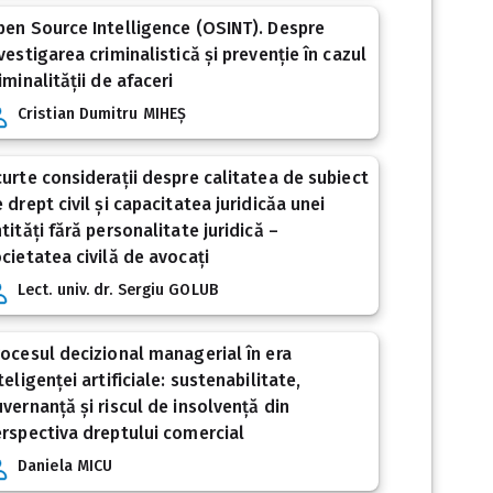
en Source Intelligence (OSINT). Despre
vestigarea criminalistică și prevenție în cazul
iminalității de afaceri
Cristian Dumitru MIHEȘ
urte considerații despre calitatea de subiect
 drept civil și capacitatea juridicăa unei
tități fără personalitate juridică –
cietatea civilă de avocați
Lect. univ. dr. Sergiu GOLUB
ocesul decizional managerial în era
teligenței artificiale: sustenabilitate,
vernanță și riscul de insolvență din
rspectiva dreptului comercial
Daniela MICU