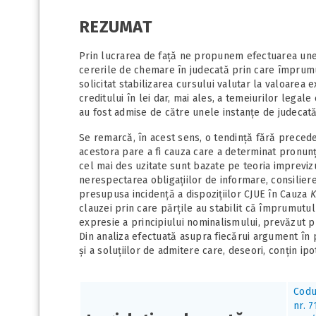
REZUMAT
Prin lucrarea de față ne propunem efectuarea unei
cererile de chemare în judecată prin care împrumut
solicitat stabilizarea cursului valutar la valoarea 
creditului în lei dar, mai ales, a temeiurilor legal
au fost admise de către unele instanțe de judecată
Se remarcă, în acest sens, o tendință fără prece
acestora pare a fi cauza care a determinat pronun
cel mai des uzitate sunt bazate pe teoria impreviz
nerespectarea obligațiilor de informare, consilier
presupusa incidență a dispozițiilor CJUE în Cauza
K
clauzei prin care părțile au stabilit că împrumutul
expresie a principiului nominalismului, prevăzut prin
Din analiza efectuată asupra fiecărui argument în 
și a soluțiilor de admitere care, deseori, conțin ipo
Codul
nr. 