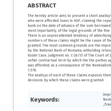
ABSTRACT
The hereby article aims to present a short analisy
who were afforded loans in HUF, claiming the repa
bank on the date of advance of the sum borrowed 
most importantly, of the legal grounds of the few
There is an unprecedented tendency of advertising
numbers of these claims might be the cause of th
granted. The most common grounds are the imprevi
by the National Bank of Romania, witholding relev
Kasler
Case, Judgment no. C-26/13 of The Court of J
unfair contractual term by which the the parties ag
was afforded, as a consequence of the Nominalism P
1.578.
The analisys of each of these claims exposes them
decisions by which these claims were granted.
impr
Keywords:
Nomi
„fre