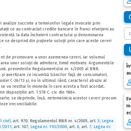
 analize succinte a temeiurilor legale invocate prin
ații ce au contractat credite bancare în franci elvețieni au
existentă la data încheierii contractului și denominarea
e ce se desprind din puținele soluții prin care aceste cereri
.
dent de promovare a unor asemenea cereri, iar volumul
țarea unor soluții de admitere, timid motivate. Argumentele
În
unii, prevederile Regulamentului nr. 4/2005 al BNR,
au
e și avertizare ce incumbă băncilor față de consumatori,
asler
C-26/13 și, nu în ultimul rând, caracterul abuziv al
 se va restitui în moneda în care acesta a fost acordat,
 dispozițiile art. 1.578 C. civ. din 1864.
parte, se deprinde, însă, netemeinicia acestor cereri precum
Ev
teze ireconciliabile.
ma
e
 civil
, art. 970; Regulamentul BNR nr. 4/2005, art.
3
;
Legea
71/2011
, art. 107;
Legea nr. 193/2000
, art.
6
, art.
7
;
Legea nr.