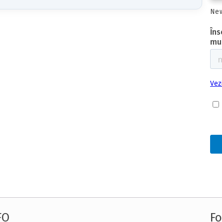
New
FO
Fo