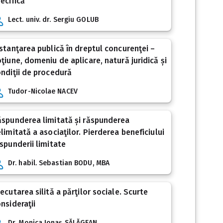
ecifică
Lect. univ. dr. Sergiu GOLUB
stanţarea publică în dreptul concurenţei –
ţiune, domeniu de aplicare, natură juridică și
ndiţii de procedură
Tudor-Nicolae NACEV
spunderea limitată și răspunderea
limitată a asociaţilor. Pierderea beneficiului
spunderii limitate
Dr. habil. Sebastian BODU, MBA
ecutarea silită a părţilor sociale. Scurte
nsideraţii
Dr. Monica Ionaș SĂLĂGEAN