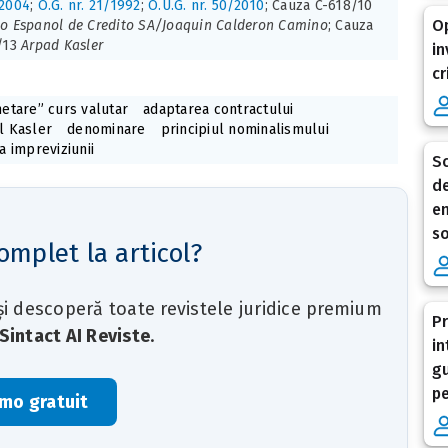
2004
;
O.G. nr. 21/1992
;
O.U.G. nr. 50/2010
; Cauza C-618/10
Op
o Espanol de Credito SA/Joaquin Calderon Camino
; Cauza
/13
Arpad Kasler
in
cr
hetare” curs valutar
adaptarea contractului
l Kasler
denominare
principiul nominalismului
a impreviziunii
Sc
de
en
so
omplet la articol?
 și descoperă toate revistele juridice premium
Pr
Sintact AI Reviste
.
in
gu
pe
mo gratuit