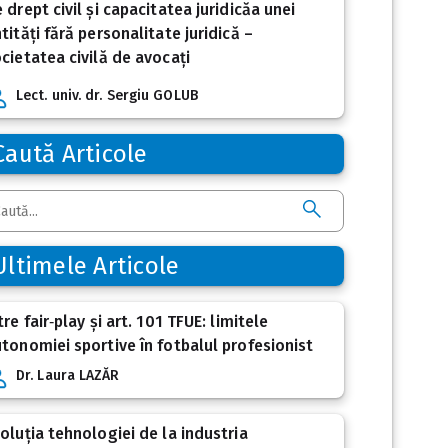
 drept civil și capacitatea juridicăa unei
tități fără personalitate juridică –
cietatea civilă de avocați
Lect. univ. dr. Sergiu GOLUB
Caută Articole
Ultimele Articole
tre fair‑play și art. 101 TFUE: limitele
tonomiei sportive în fotbalul profesionist
Dr. Laura LAZĂR
oluția tehnologiei de la industria