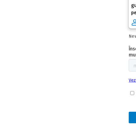
gu
pe
New