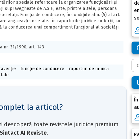
tărilor speciale referitoare la organizarea funcționării și
de
și supravegheate de A.S.F., este, printre altele, persoana
en
cietății. Funcția de conducere, în condițiile alin. (5) al art.
so
re angajează societatea în raporturile juridice cu terții, iar
ă la conducerea unui compartiment funcțional al societății.
a nr. 31/1990, art. 143
ravenție
funcție de conducere
raporturi de muncă
etate
În
omplet la articol?
au
 și descoperă toate revistele juridice premium
Sintact AI Reviste
.
Ev