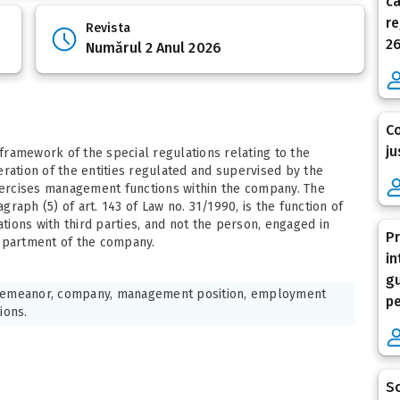
ca
re
Revista
26
Numărul 2 Anul 2026
Co
ju
 framework of the special regulations relating to the
ration of the entities regulated and supervised by the
exercises management functions within the company. The
raph (5) of art. 143 of Law no. 31/1990, is the function of
ions with third parties, and not the person, engaged in
Pr
department of the company.
in
gu
emeanor, company, management position, employment
pe
ions.
Sc