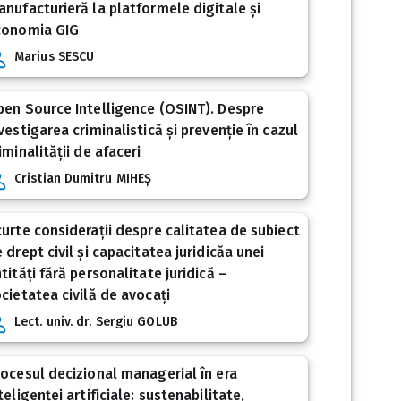
nufacturieră la platformele digitale și
conomia GIG
Marius SESCU
en Source Intelligence (OSINT). Despre
vestigarea criminalistică și prevenție în cazul
iminalității de afaceri
Cristian Dumitru MIHEȘ
urte considerații despre calitatea de subiect
 drept civil și capacitatea juridicăa unei
tități fără personalitate juridică –
cietatea civilă de avocați
Lect. univ. dr. Sergiu GOLUB
ocesul decizional managerial în era
teligenței artificiale: sustenabilitate,