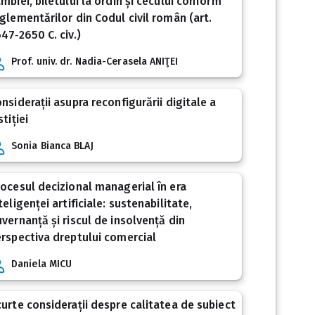
mbiei, biletului la ordin și cecului conform
glementărilor din Codul civil român (art.
47‑2650 C. civ.)
Prof. univ. dr. Nadia-Cerasela ANIŢEI
nsiderații asupra reconfigurării digitale a
stiției
Sonia Bianca BLAJ
ocesul decizional managerial în era
teligenței artificiale: sustenabilitate,
vernanță și riscul de insolvență din
rspectiva dreptului comercial
Daniela MICU
urte considerații despre calitatea de subiect