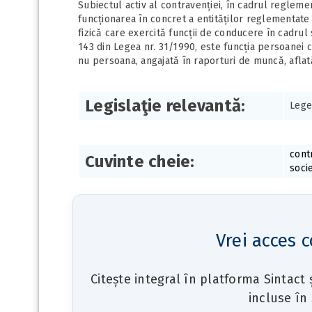
Subiectul activ al contravenției, în cadrul reglemen
funcționarea în concret a entităților reglementate 
fizică care exercită funcții de conducere în cadrul so
143 din Legea nr. 31/1990, este funcția persoanei ca
nu persoana, angajată în raporturi de muncă, aflat
Legislaţie relevantă:
Lege
cont
Cuvinte cheie:
soci
Vrei acces c
Citește integral în platforma Sintact
incluse în