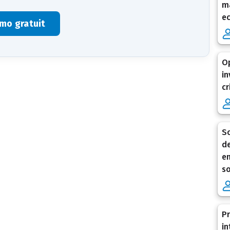
ma
e
mo gratuit
Op
in
cr
Sc
de
en
so
Pr
in