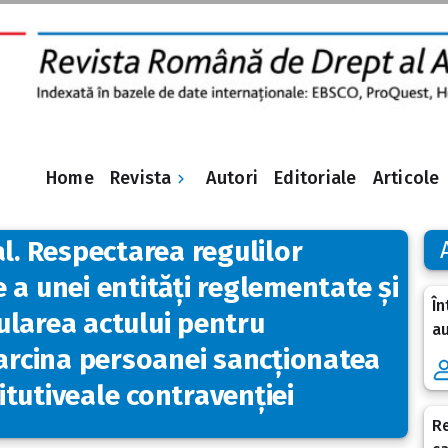
Revista
Home
Autori
Editoriale
Articole
al. Respectarea regulilor
 a unei entități reglementate și
În
ularea actului pentru
au
sarcina persoanei sancționatea
tutiveale contravenției
Re