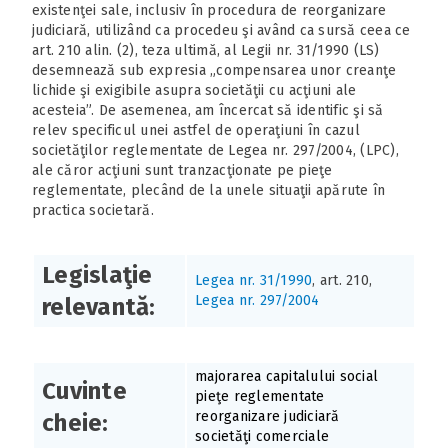
existenţei sale, inclusiv în procedura de reorganizare
judiciară, utilizând ca procedeu şi având ca sursă ceea ce
art. 210 alin. (2), teza ultimă, al Legii nr. 31/1990 (LS)
desemnează sub expresia „compensarea unor creanţe
lichide şi exigibile asupra societăţii cu acţiuni ale
acesteia”. De asemenea, am încercat să identific şi să
relev specificul unei astfel de operaţiuni în cazul
societăţilor reglementate de Legea nr. 297/2004, (LPC),
ale căror acţiuni sunt tranzacţionate pe pieţe
reglementate, plecând de la unele situaţii apărute în
practica societară.
Legislaţie
Legea nr. 31/1990
, art. 210,
Legea nr. 297/2004
relevantă:
majorarea capitalului social
Cuvinte
pieţe reglementate
reorganizare judiciară
cheie:
societăţi comerciale