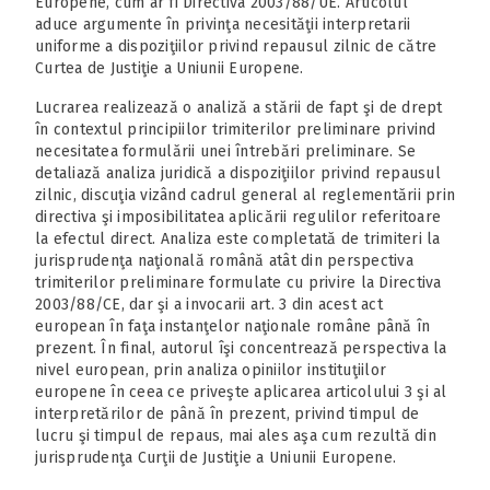
Europene, cum ar fi Directiva 2003/88/UE. Articolul
aduce argumente în privinţa necesităţii interpretarii
uniforme a dispoziţiilor privind repausul zilnic de către
Curtea de Justiţie a Uniunii Europene.
Lucrarea realizează o analiză a stării de fapt şi de drept
în contextul principiilor trimiterilor preliminare privind
necesitatea formulării unei întrebări preliminare. Se
detaliază analiza juridică a dispoziţiilor privind repausul
zilnic, discuţia vizând cadrul general al reglementării prin
directiva şi imposibilitatea aplicării regulilor referitoare
la efectul direct. Analiza este completată de trimiteri la
jurisprudenţa naţională română atât din perspectiva
trimiterilor preliminare formulate cu privire la Directiva
2003/88/CE, dar şi a invocarii art. 3 din acest act
european în faţa instanţelor naţionale române până în
prezent. În final, autorul îşi concentrează perspectiva la
nivel european, prin analiza opiniilor instituţiilor
europene în ceea ce priveşte aplicarea articolului 3 şi al
interpretărilor de până în prezent, privind timpul de
lucru şi timpul de repaus, mai ales aşa cum rezultă din
jurisprudenţa Curţii de Justiţie a Uniunii Europene.