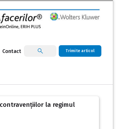
Contact
Trimite articol
contravențiilor la regimul