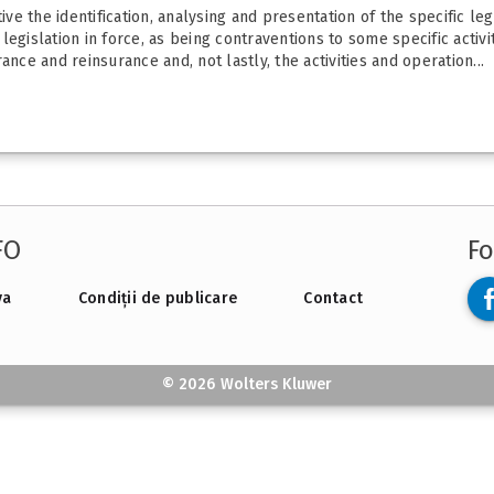
e the identification, analysing and presentation of the specific leg
egislation in force, as being contraventions to some specific activi
nce and reinsurance and, not lastly, the activities and operation...
FO
Fo
va
Condiții de publicare
Contact
© 2026 Wolters Kluwer