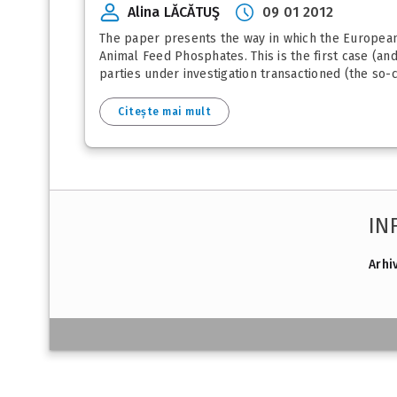
Alina LĂCĂTUŞ
09 01 2012
The paper presents the way in which the European
Animal Feed Phosphates. This is the first case (an
parties under investigation transactioned (the so-c
Citește mai mult
IN
Arhi