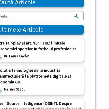
Caută Articole
Ultimele Articole
tre fair‑play și art. 101 TFUE: limitele
tonomiei sportive în fotbalul profesionist
Dr. Laura LAZĂR
oluția tehnologiei de la industria
nufacturieră la platformele digitale și
conomia GIG
Marius SESCU
en Source Intelligence (OSINT). Despre