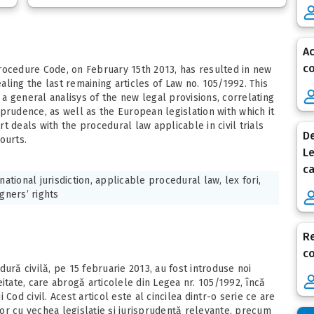
Ac
co
rocedure Code, on February 15th 2013, has resulted in new
ealing the last remaining articles of Law no. 105/1992. This
e a general analisys of the new legal provisions, correlating
prudence, as well as the European legislation with which it
art deals with the procedural law applicable in civil trials
De
ourts.
Le
ca
national jurisdiction, applicable procedural law, lex fori,
igners’ rights
Re
co
ură civilă, pe 15 februarie 2013, au fost introduse noi
itate, care abrogă articolele din Legea nr. 105/1992, încă
Cod civil. Acest articol este al cincilea dintr-o serie ce are
 lor cu vechea legislaţie şi jurisprudenţă relevante, precum