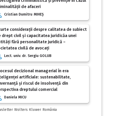
vestigarea criminalistică și prevenție în cazul
iminalității de afaceri
Cristian Dumitru MIHEȘ
urte considerații despre calitatea de subiect
 drept civil și capacitatea juridicăa unei
tități fără personalitate juridică –
cietatea civilă de avocați
Lect. univ. dr. Sergiu GOLUB
ocesul decizional managerial în era
teligenței artificiale: sustenabilitate,
vernanță și riscul de insolvență din
rspectiva dreptului comercial
Daniela MICU
sletter Wolters Kluwer România