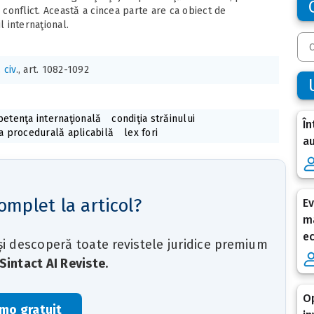
 conflict. Această a cincea parte are ca obiect de
l internaţional.
. civ
., art. 1082-1092
etenţa internaţională
condiţia străinului
În
a procedurală aplicabilă
lex fori
au
omplet la articol?
Ev
ma
e
 și descoperă toate revistele juridice premium
Sintact AI Reviste
.
Op
mo gratuit