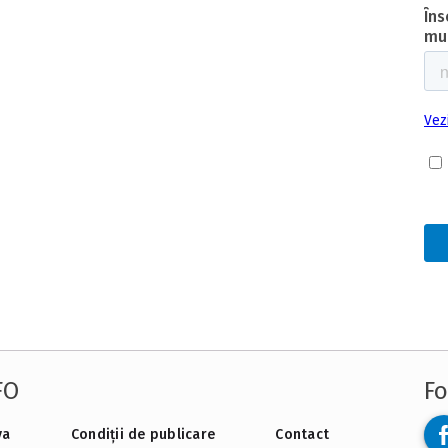
FO
Fo
va
Condiții de publicare
Contact