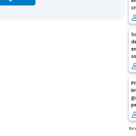
in
cr
Sc
de
en
so
Pr
in
gu
pe
New