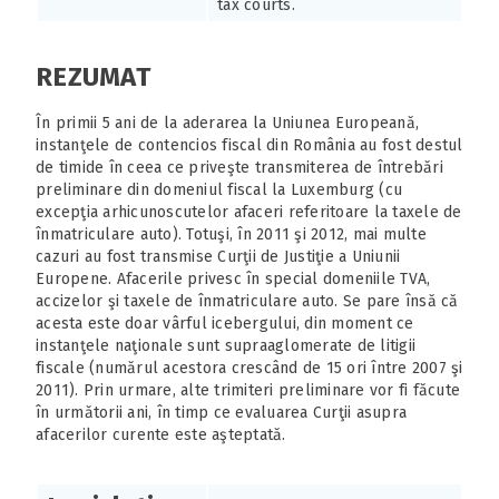
tax courts.
REZUMAT
În primii 5 ani de la aderarea la Uniunea Europeană,
instanţele de contencios fiscal din România au fost destul
de timide în ceea ce priveşte transmiterea de întrebări
preliminare din domeniul fiscal la Luxemburg (cu
excepţia arhicunoscutelor afaceri referitoare la taxele de
înmatriculare auto). Totuşi, în 2011 şi 2012, mai multe
cazuri au fost transmise Curţii de Justiţie a Uniunii
Europene. Afacerile privesc în special domeniile TVA,
accizelor şi taxele de înmatriculare auto. Se pare însă că
acesta este doar vârful icebergului, din moment ce
instanţele naţionale sunt supraaglomerate de litigii
fiscale (numărul acestora crescând de 15 ori între 2007 şi
2011). Prin urmare, alte trimiteri preliminare vor fi făcute
în următorii ani, în timp ce evaluarea Curţii asupra
afacerilor curente este aşteptată.