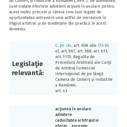
de Comerţ și Industrie a României („RPA”). De asemenea,
sunt tratate efectele admiterii acţiunii în anulare pentru
acest motiv, precum și câteva concluzii legate de
oportunitatea antrenării unui astfel de mecanism în
litigiul arbitral și de tendinţele din practică în acest
domeniu.
C. pr. civ
., art. 608 alin. (1) lit.
e), art. 567, art. 568, art. 613,
art. 1115; Regulile de
Legislaţie
Procedură Arbitrală ale Curţii
de Arbitraj Comercial
relevantă:
Internaţional de pe lângă
Camera de Comerţ și Industrie
a României,
art. 43
acţiunea în anulare
admitere
caducitatea arbitrajului
efecte
excepţie