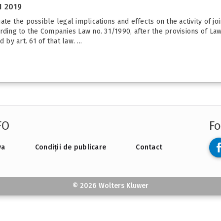
1 2019
ate the possible legal implications and effects on the activity of j
rding to the Companies Law no. 31/1990, after the provisions of Law 
by art. 61 of that law. ...
FO
Fo
va
Condiții de publicare
Contact
© 2026 Wolters Kluwer