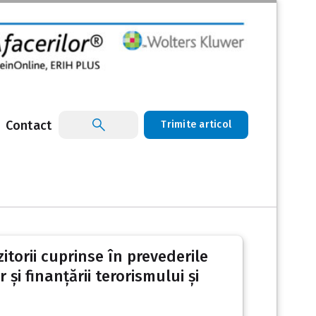
Contact
Trimite articol
zitorii cuprinse în prevederile
și finanțării terorismului și